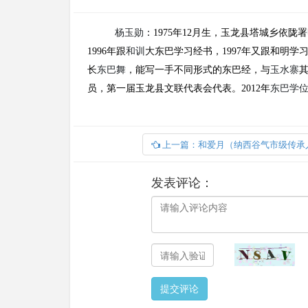
杨玉勋
：1975年12月生，玉龙县塔城乡依
1996年跟
和训
大东巴学习经书，1997年又跟和明学
长
东巴舞
，能写一手不同形式的东巴经，与
玉水寨
员，第一届玉龙县文联代表会代表。2012年
东巴学
上一篇：和爱月（纳西谷气市级传承
发表评论：
提交评论