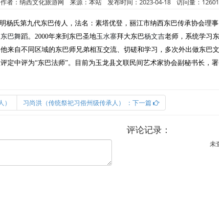
作者：纳西文化旅游网 来源：本站 发布时间：2023-04-18 访问量：12601
陇署明杨氏第九代东巴传人，法名：素塔优登，丽江市纳西东巴传承协会理事
习
东巴舞
蹈。2000年来到东巴圣地
玉水寨
拜大东巴
杨文吉
老师，系统学习
其他来自不同区域的东巴师兄弟相互交流、切磋和学习，多次外出做东巴文化
位
评定中评为“东巴法师”。目前为玉龙县文联民间艺术家协会副秘书长，
人）
习尚洪（传统祭祀习俗州级传承人） ：下一篇
评论记录：
未