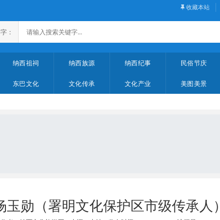
收藏本站
字：
纳西祖祠
纳西族源
纳西纪事
民俗节庆
东巴文化
文化传承
文化产业
美图美景
杨玉勋（署明文化保护区市级传承人