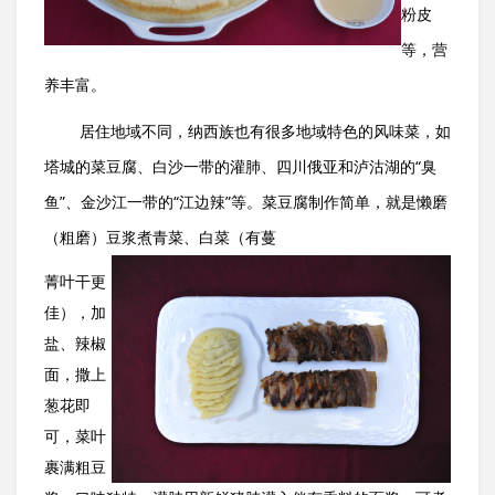
粉皮
等，营
养丰富。
居住地域不同，纳西族也有很多地域特色的风味菜，如
塔城的菜豆腐、白沙一带的灌肺、四川俄亚和泸沽湖的“臭
鱼”、金沙江一带的“江边辣”等。菜豆腐制作简单，就是懒磨
（粗磨）豆浆煮青菜、白菜（有蔓
菁叶干更
佳），加
盐、辣椒
面，撒上
葱花即
可，菜叶
裹满粗豆