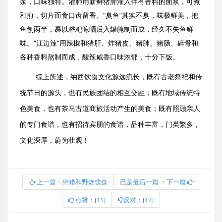
浆，口味独特。灌肺用新鲜猪肺灌入伴有香料的面浆，可煮
和煎，切片而食口齿留香。“臭鱼”其实不臭，味极鲜美，把
鱼刨两半，裹以糌粑晾晒后入罐腌制而成，经久不失鱼鲜
味。“江边辣”用辣椒和猪肝、炸猪皮、猪肺、猪肠、碎骨和
各种香料熬制而成，酸辣咸香口味浓郁，十分下饭。
综上所述，纳西饮食文化源远流长，既有古老祭祀和传
统节日的源头，也有民族团结的相互交融；既有地域传统特
色美食，也有茶马古道商旅活动产生的美食；既有照顾亲人
的专门食谱，也有招待宾朋的食谱，品种丰富，门类繁多，
文化深厚，蔚为壮观！
上一篇：狩猎和野炊饮食
已是最后一篇 ：下一篇
点赞：[11]
反对：[17]