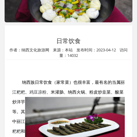
日常饮食
作者：纳西文化旅游网 来源：本站 发布时间：2023-04-12 访问
量：14032
纳西族日常饮食（家常菜）也很丰富，最有名的当属
丽
江粑粑
、
鸡豆凉粉
、米灌肠、纳西火锅、粉皮炒韭菜、酸菜
炒洋
芋
等。其
中
丽江
粑粑
和