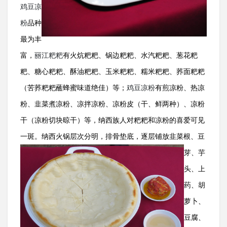
鸡豆凉
粉
品种
最为丰
富，
丽江粑粑
有火炕粑粑、锅边粑粑、水汽粑粑、葱花粑
粑、糖心粑粑、酥油粑粑、玉米粑粑、糯米粑粑、荞面粑粑
（苦荞粑粑蘸蜂蜜味道绝佳）等；
鸡豆凉粉
有煎凉粉、热凉
粉、韭菜煮凉粉、凉拌凉粉、凉粉皮（干、鲜两种）、凉粉
干（凉粉切块晾干）等，纳西族人对粑粑和凉粉的喜爱可见
一斑。纳西火锅层次分明，排骨垫底，逐层铺放韭菜根
、豆
芽、芋
头、上
药、胡
萝卜、
豆腐、