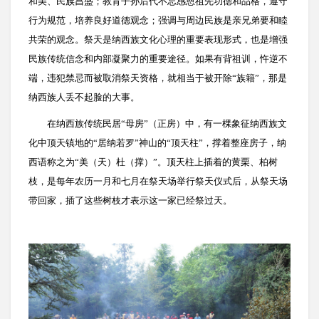
和美、民族昌盛；教育子孙后代不忘感恩祖先功德和品格，遵守
行为规范，培养良好道德观念；强调与周边民族是亲兄弟要和睦
共荣的观念。祭天是纳西族文化心理的重要表现形式，也是增强
民族传统信念和内部凝聚力的重要途径。如果有背祖训，忤逆不
端，违犯禁忌而被取消祭天资格，就相当于被开除“族籍”，那是
纳西族人丢不起脸的大事。
在纳西族传统民居“母房”（正房）中，有一棵象征纳西族文
化中顶天镇地的“居纳若罗”神山的“顶天柱”，撑着整座房子，纳
西语称之为“美（天）杜（撑）”。
顶天柱上插着的黄栗、柏树
枝，是每年农历一月和七月在祭天场举行祭天仪式后，从祭天场
带回家，插了这些树枝才表示这一家已经祭过天。