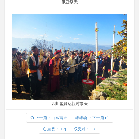
俄亚祭天
四川盐源达祖村祭天
上一篇：由本吉正
棒棒会 ：下一篇
点赞：[17]
反对：[10]