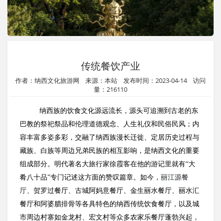
传统餐饮产业
作者：纳西文化旅游网 来源：本站 发布时间：2023-04-14 访问
量：216110
纳西族的饮食文化源远流长，源头可追溯到古老的东
巴教的祭祀祭品和伦理道德观念、人生礼仪和民俗民风；内
容丰富多姿多彩，交融了纳西族漫长迁徙、定居历史过程与
藏族、白族等周边兄弟民族的相互影响，是纳西文化的重要
组成部分。明代著名大旅行家徐霞客在他的游记里就有“大
肴八十品”专门记述这方面的赞叹篇章。如今，
丽江源餐
厅
、贺罗过餐厅、古城阿妈意餐厅、金生丽水餐厅、丽水汇
餐厅和阿婆腊排骨等各具特色的纳西传统饮食餐厅，以及城
市周边村寨如金龙村、宏文村等众多农家乐餐厅蓬勃兴起，