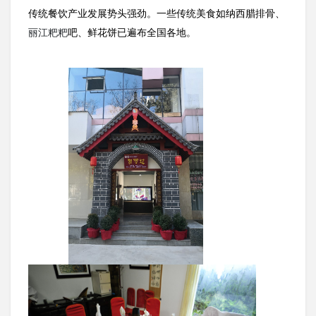
传统餐饮产业发展势头强劲。一些传统美食如纳西腊排骨、
丽江粑粑
吧、鲜花饼已遍布全国各地。